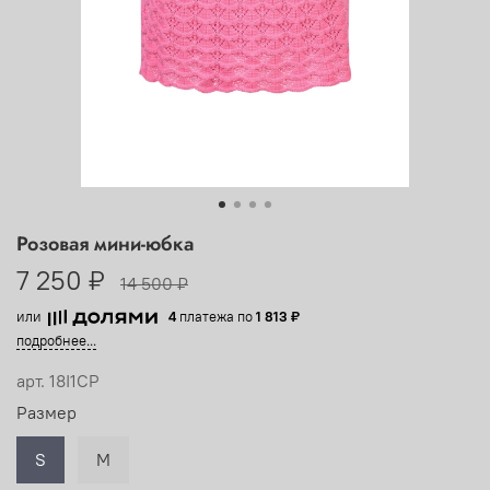
Розовая мини-юбка
7 250 ₽
14 500 ₽
или
4
платежа по
1 813 ₽
подробнее...
арт.
18I1CP
Размер
S
M