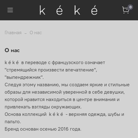
0
Главная
О нас
О нас
k é k é в переводе с французского означает
"стремящийся произвести впечатление",
"выпендрежник".
Следуя этому названию, мы создаем яркие и стильные
образы для независимой уверенной в себе девушки,
которой нравится находиться в центре внимания и
привлекать взгляды окружающих.
Основа коллекций k é k é - верхняя одежда, шубы и
пальто.
Бренд основан осенью 2016 года.