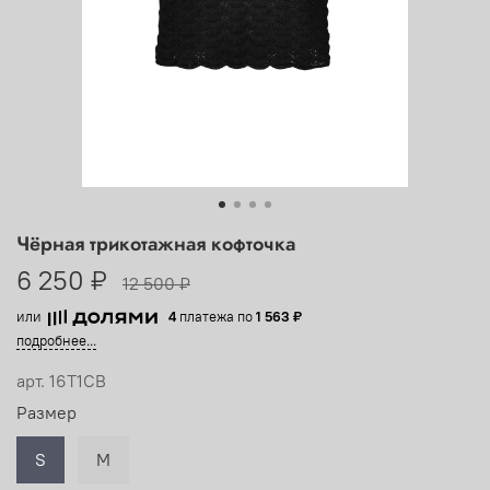
Чёрная трикотажная кофточка
6 250 ₽
12 500 ₽
или
4
платежа по
1 563 ₽
подробнее...
арт.
16T1CB
Размер
S
M