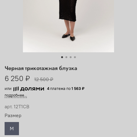
Черная трикотажная блузка
6 250 ₽
12 500 ₽
или
4
платежа по
1 563 ₽
подробнее...
арт.
12T1CB
Размер
M