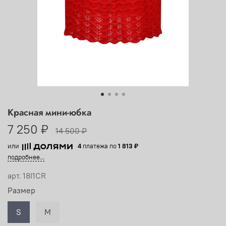
Красная мини-юбка
7 250 ₽
14 500 ₽
или
4
платежа по
1 813 ₽
подробнее...
арт.
18I1CR
Размер
S
M